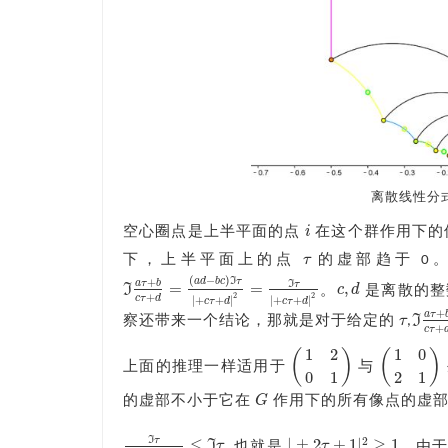
离散线性分式
i
空心圈点是上半平面的点
在这个群作用下的
i
τ
下，上半平面上的点
的虚部趋于 0
τ
(
−
)
I
+
a
d
b
c
τ
I
a
τ
b
τ
=
=
,
I
c
d
。
是离散的整
c
,
d
ℑ
a
τ
+
b
c
τ
+
d
=
(
a
d
−
b
c
)
ℑ
τ
|
+
c
τ
+
d
|
2
=
ℑ
τ
|
+
c
τ
+
d
|
2
+
2
2
c
τ
d
|
+
+
|
|
+
+
|
c
τ
d
c
τ
d
+
a
τ
τ
I
察还带来一个结论，那就是对于给定的
,
τ
ℑ
a
τ
+
+
c
τ
1
2
1
0
(
)
(
)
上面的推理一样适用于
与
(
1
2
0
1
)
(
1
0
2
1
)
0
1
2
1
G
的虚部不小于它在
作用下的所有像点的虚部
G
I
2
τ
≤
|
±
2
+
1
|
≥
1
I
τ
τ
, 也就是
。由