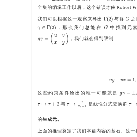
全集的编辑工作以后，这个错误才由 Robert Fric
Γ
(
2
)
G
我们可以根据这一观察来导出
与群
之
Γ
(
2
)
G
∈
Γ
(
2
)
γ
G
，那么我们总能在
中找到元
G
γ
∈
Γ
(
2
)
(
)
u
v
=
g
γ
，我们就会得到限制
g
γ
=
(
u
v
x
y
)
x
y
−
=
1
,
u
y
v
x
u
y
−
v
x
=
=
±
g
γ
这些约束条件给出的唯一可能就是
g
γ
=
±
I
τ
↦
+
2
↦
τ
τ
τ
τ
与
是线性分式变换群
τ
↦
τ
+
2
τ
↦
τ
2
τ
+
1
τ
↦
a
2
+
1
τ
的
生成元。
上面的推理奠定了我们本篇内容的基石。这一