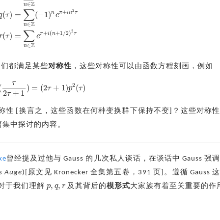
Z
∈
n
∑
2
+
(
)
=
(
−
1
)
n
π
i
n
τ
q
τ
e
Z
∈
n
∑
2
+
(
+
1
/
2
)
(
)
=
π
i
n
τ
r
τ
e
Z
∈
n
它们都满足某些
对称性
，这些对称性可以由函数方程刻画，例如
τ
2
(
)
=
(
2
+
1
)
(
)
τ
p
τ
p
2
(
τ
2
τ
+
1
)
=
(
2
τ
+
1
)
p
2
(
τ
)
2
+
1
τ
称性 [换言之，这些函数在何种变换群下保持不变]？这些对称
本篇集中探讨的内容。
ke
曾经提及过他与 Gauss 的几次私人谈话，在谈话中 Gauss 强
as Auge
)[原文见 Kronecker 全集第五卷，391 页]。遵循 Gauss
,
,
p
q
r
对于我们理解
及其背后的
模形式
大家族有着至关重要的作
p
,
q
,
r