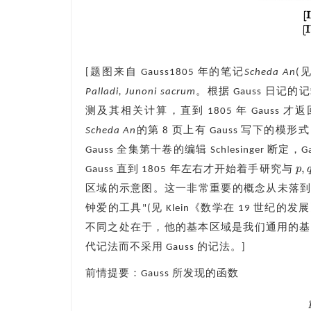
[题图来自 Gauss1805 年的笔记
Scheda An
(
Palladi, Junoni sacrum
。根据 Gauss 日记的记载
测及其相关计算，直到 1805 年 Gaus
Scheda An
的第 8 页上有 Gauss 写下的模形
Gauss 全集第十卷的编辑 Schlesinger 断
,
p
Gauss 直到 1805 年左右才开始着手研究与
p
,
q
区域的示意图。这一非常重要的概念从未落到 Abel
钟爱的工具"(见 Klein《数学在 19 世纪的
不同之处在于，他的基本区域是我们通用的基
代记法而不采用 Gauss 的记法。]
前情提要：Gauss 所发现的函数
p
(
τ
)
=
∑
n
∈
Z
e
π
+
i
n
2
τ
q
(