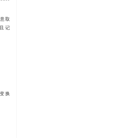
任意取
并且记
变换