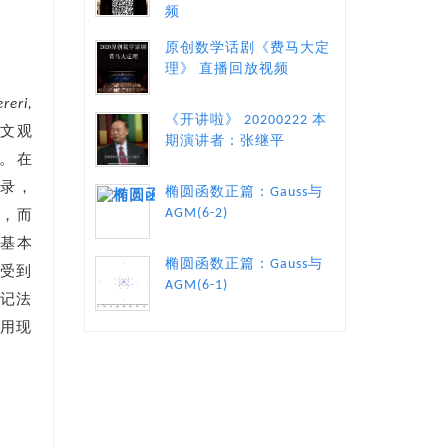
频
原创数学话剧《费马大定
理》 直播回放视频
reri,
《开讲啦》 20200222 本
于天文观
期演讲者：张继平
页。在
记录，
椭圆函数正篇：Gauss与
AGM(6-2)
，而
些基本
椭圆函数正篇：Gauss与
中受到
AGM(6-1)
的记法
采用现