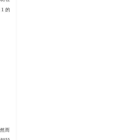
1
的
，然而
uss