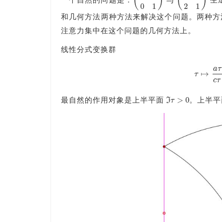
(
)
(
)
一个自然的问题是：
与
生
(
1
2
0
1
)
(
1
0
2
1
)
0
1
2
1
和几何方法两种方法来解决这个问题。两种方
注意力集中在这个问题的几何方法上。
线性分式变换群
a
τ
τ
↦
↦
τ
c
τ
>
0
I
τ
最自然的作用对象是上半平面
。上半平
ℑ
τ
>
0