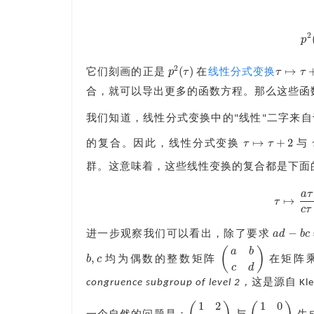
2
p
2
(
)
↦
p
τ
τ
τ
它们刻画的正是
在
线性分式变换
p
2
(
τ
)
τ
↦
τ
+
2
合，就可以导出更多的函数方程。那么这些函
我们知道，线性分式变换中的"线性"二字来
↦
+
2
τ
τ
的复合。因此，线性分式变换
与
τ
↦
τ
+
2
群。这意味着，这些线性变换的复合都是下面
a
τ
↦
τ
τ
↦
c
τ
−
a
d
b
c
进一步观察我们可以看出，除了要求
a
d
−
b
c
=
1
(
)
a
b
,
b
c
均为偶数的整数矩阵
在矩阵
b
,
c
(
a
b
c
d
)
c
d
congruence subgroup of level 2，
这是源自 Kl
1
2
1
0