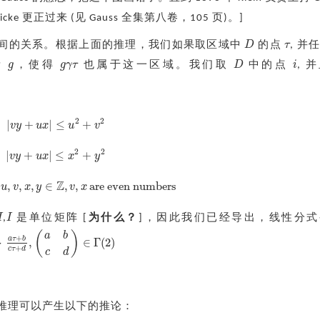
ke 更正过来 (见 Gauss 全集第八卷，105 页)。]
D
τ
间的关系。根据上面的推理，我们如果取区域中
的点
, 并
D
τ
g
g
γ
τ
D
i
素
，使得
也属于这一区域。我们取
中的点
, 
g
g
γ
τ
D
i
2
2
|
+
|
≤
+
v
y
u
x
u
v
|
v
y
+
u
x
|
≤
u
2
+
v
2
2
2
|
+
|
≤
+
v
y
u
x
x
y
|
v
y
+
u
x
|
≤
x
2
+
y
2
Z
,
,
,
∈
,
,
are even numbers
u
v
x
y
v
x
1
,
u
,
v
,
x
,
y
∈
Z
,
v
,
x
are even numbers
I
I
,
是单位矩阵 [
为什么？
]，因此我们已经导出，线性分式
I
(
)
a
b
+
a
τ
b
↦
,
∈
Γ
(
2
)
τ
+
b
c
τ
+
d
,
(
a
b
c
d
)
∈
Γ
(
2
)
+
c
τ
d
c
d
推理可以产生以下的推论：