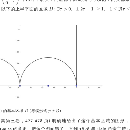
(
1
2
0
1
)
τ
τ
0
1
:
>
0
,
|
±
2
+
1
|
≥
1
,
−
1
≤
≤
D
I
τ
τ
R
τ
到了以下的上半平面的区域
D
:
ℑ
τ
>
0
,
|
±
2
τ
+
1
|
≥
1
,
−
1
≤
ℜ
τ
≤
1
(2) 的基本区域
D
(与模形式
p
关联)
D
p
auss 全集第三卷，477-478 页) 明确地给出了这个基本区域的图形
 Gauss 的意思，把这个图画错了。直到 1898 年 Klein 负责主持 Ga