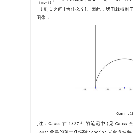
|
±
2
τ
+
1
|
2
≥
1
ℑ
τ
|
+
±
2
τ
+
1
|
2
≤
ℑ
τ
2
|
+
±
2
+
1
|
τ
−
1
1
到
之间 [为什么？]。因此，我们就得
−
1
1
图像：
Gamma
[注：Gauss 在 1827 年的笔记中 (见 G
Gauss 全集的第一任编辑 Schering 完全没理解