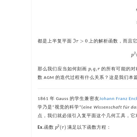
>
0
I
τ
都是上半复平面
上的解析函数，而且
ℑ
τ
>
0
2
p
,
,
p
q
r
那么我们应当如何刻画
的所有可能的对
p
,
q
,
r
数 AGM 的迭代过程有什么关系？这是我们
1861 年 Gauss 的学生兼密友
Johann Franz Enc
学乃是“视觉的科学”(
eine Wissenschaft für d
点，我们就必须引入复平面这个几何工具，它
2
(
)
p
τ
Ex.
函数
满足以下函数方程：
p
2
(
τ
)