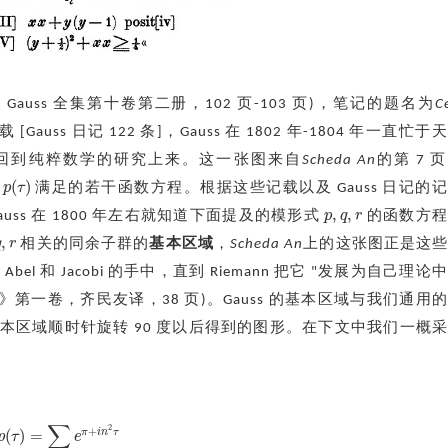
见 Gauss 全集第十卷第二册，102 页-103 页)，笔记的题名为
Ce
 [Gauss 日记 122 条]，Gauss 在 1802 年-1804 年一直忙
s 才返回到纯粹数学的研究上来。这一张图来自
Scheda An
的第 7 
(
)
p
τ
式
满足的若干函数方程。根据这些记载以及 Gauss 日记的
p
(
τ
)
,
,
p
q
r
定，Gauss 在 1800 年左右就知道下面提及的模形式
的函数方程
p
,
q
,
r
,
q
r
相关的同余子群的
基本区域
，
Scheda An
上的这张图正是这
,
r
 和 Jacobi 的手中，直到 Riemann 把它 "发展为自己理论
发展》第一卷，齐民友译，38 页)。Gauss 的基本区域与我们通用
本区域顺时针旋转 90 度以后得到的图形。在下文中我们一概
∑
2
+
(
)
=
π
i
n
τ
τ
)
=
∑
n
∈
Z
(
−
1
)
n
e
π
+
i
n
2
τ
r
(
τ
)
=
∑
n
∈
Z
e
π
+
i
(
n
+
1
/
2
)
2
τ
p
τ
e