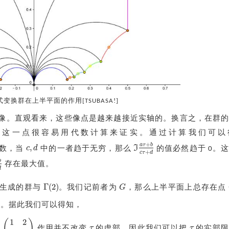
变换群在上半平面的作用[TSUBASA!]
像。直观看来，这些像点是越来越接近实轴的。换言之，在群
。这一点很容易用代数计算来证实。通过计算我们可以
+
a
τ
b
,
c
d
I
数，当
中的一者趋于无穷，那么
的值必然趋于 0。
c
,
d
ℑ
a
τ
+
b
c
τ
+
d
+
c
τ
d
b
存在最大值。
b
c
τ
+
d
d
Γ
(
2
)
G
生成的群与
。我们记前者为
，那么上半平面上总存在点
Γ
(
2
)
G
。据此我们可以得知，
1
2
(
)
τ
τ
于
作用并不改变
的虚部，因此我们可以把
的实部限