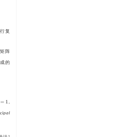
进行复
矩阵
成的
=
1
,
cipal