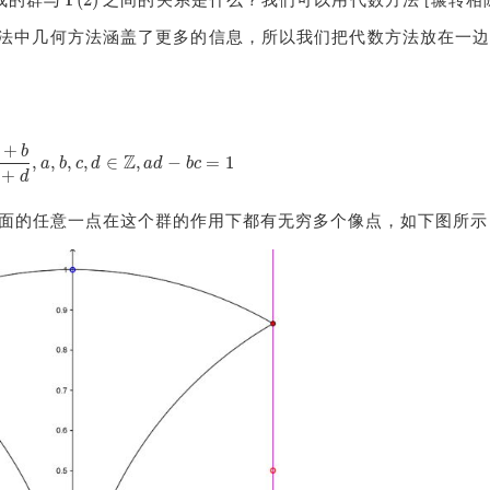
成的群与
之间的关系是什么？我们可以用代数方法 [辗转相
Γ
(
2
)
法中几何方法涵盖了更多的信息，所以我们把代数方法放在一
+
b
a
τ
+
b
c
τ
+
d
,
a
,
b
,
c
,
d
∈
Z
,
a
d
−
b
c
=
1
Z
,
,
,
,
∈
,
−
=
1
a
b
c
d
a
d
b
c
+
d
面的任意一点在这个群的作用下都有无穷多个像点，如下图所示