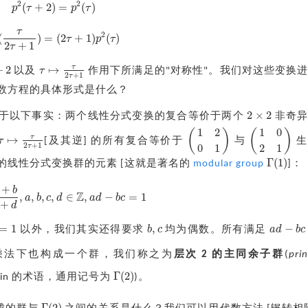
2
2
(
+
2
)
=
(
)
p
τ
p
τ
p
2
(
τ
+
2
)
=
p
2
(
τ
)
τ
2
(
)
=
(
2
+
1
)
(
)
τ
p
τ
p
2
(
τ
2
τ
+
1
)
=
(
2
τ
+
1
)
p
2
(
τ
)
2
+
1
τ
τ
+
2
↦
τ
以及
作用下所满足的"对称性"。我们对这些变换
τ
↦
τ
2
τ
+
1
2
+
1
τ
数方程的具体形式是什么？
2
×
2
自于以下事实：两个线性分式变换的复合等价于两个
非奇异
2
×
2
1
2
1
0
(
)
(
)
τ
↦
τ
[及其逆] 的所有复合等价于
与
生
(
1
2
0
1
)
(
1
0
2
1
)
τ
↦
τ
2
τ
+
1
2
+
1
0
1
2
1
τ
Γ
(
1
)
的线性分式变换群的元素 [这就是著名的
modular group
]：
Γ
(
1
)
+
b
Z
,
,
,
,
∈
,
−
=
1
a
b
c
d
a
d
b
c
a
τ
+
b
c
τ
+
d
,
a
,
b
,
c
,
d
∈
Z
,
a
d
−
b
c
=
1
+
d
=
1
,
−
b
c
a
d
b
c
以外，我们其实还得要求
均为偶数。所有满足
b
,
c
a
d
−
b
c
=
1
乘法下也构成一个群，我们称之为
层次 2 的主同余子群
(
prin
Γ
(
2
)
ein 的术语，通用记号为
)。
Γ
(
2
)
Γ
(
2
)