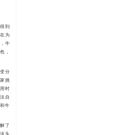
术得到
在为
是，牛
角色，
而变分
家挑
落用时
方法自
茨和牛
前解了
了这头