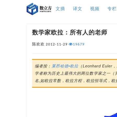
文摘
译文
视频
专栏
数学家欧拉：所有人的老师
陈欢欢
2012-11-29
19679
编者按：
莱昂哈德•欧拉
（Leonhard Eu
学者称为历史上最伟大的两位数学家之一（另
名,如欧拉常数，欧拉方程，欧拉恒等式，欧