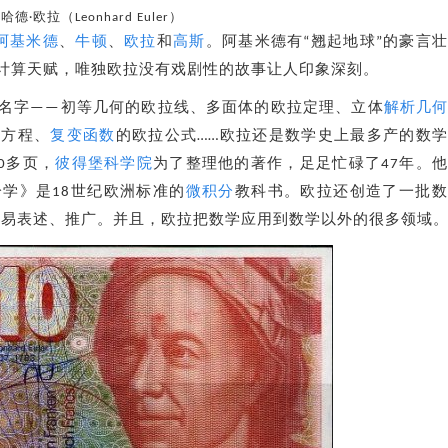
哈德·欧拉（Leonhard Euler）
阿基米德
、
牛顿
、
欧拉
和
高斯
。阿基米德有“翘起地球”的豪言
计算天赋，唯独欧拉没有戏剧性的故事让人印象深刻。
名字——初等几何的欧拉线、多面体的欧拉定理、立体
解析几
拉方程、
复变函数
的欧拉公式……欧拉还是数学史上最多产的数
0多页，
彼得堡科学院
为了整理他的著作，足足忙碌了47年。
学》是18世纪欧洲标准的
微积分
教科书。欧拉还创造了一批数
学更容易表述、推广。并且，欧拉把数学应用到数学以外的很多领域