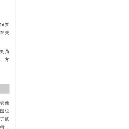
26岁
。在失
研究员
式、方
发表他
范围也
成了被
并峙，