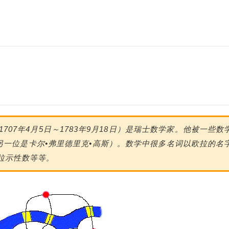
ler，1707年4月5日～1783年9月18日）是瑞士数学家。他被一些数
一位是卡尔•弗里德里克•高斯）。数学中很多名词以欧拉的名
拉示性数等等。