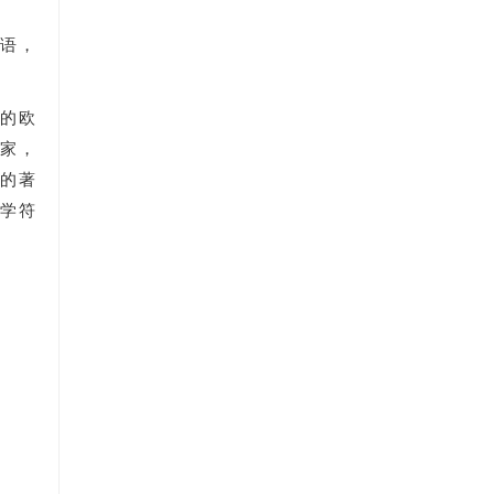
壮语，
何
的欧
学家，
他的著
学符
。