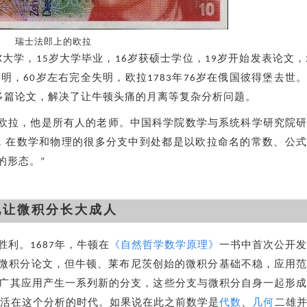
瑞士法郎上的欧拉
尔大学，15岁大学毕业，16岁获硕士学位，19岁开始发表论文，
明，60岁左右完全失明，欧拉1783年76岁在俄国彼得堡去世
0多篇论文，解决了让牛顿头痛的月离等复杂分析问题。
欧拉，他是所有人的老师。中国科学院数学与系统科学研究院
，在数学和物理的很多分支中到处都是以欧拉命名的常数、公
的形态。”
他让微积分长大成人
利。1687年，牛顿在
《自然哲学数学原理》
一书中首次公开
微积分论文，但牛顿、莱布尼茨创始的微积分基础不稳，应用
拓广其应用产生一系列新的分支，这些分支与微积分自身一起形
生活在这个分析的时代。如果说在此之前数学是
代数
、
几何
二雄