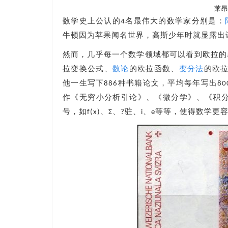
莱昂
数学史上公认的4名最伟大的数学家分别是：
牛顿因为苹果闻名世界，高斯少年时就显露出
然而，几乎每一个数学领域都可以看到欧拉的
拉变换公式、
数论
的欧拉函数、
变分法
的欧
他一生写下886种书籍论文，平均每年写出80
作《无穷小分析引论》、《微分学》、《积分
号，如f(x)、Σ、?驻、i、e等等，使得数