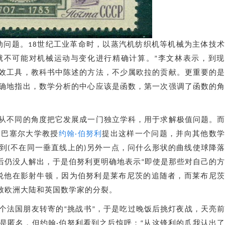
动问题。18世纪工业革命时，以蒸汽机纺织机等机械为主体技
就不可能对机械运动与变化进行精确计算。”李文林表示，到现
效工具，教科书中陈述的方法，不少属欧拉的贡献。更重要的
确地指出，数学分析的中心应该是函数，第一次强调了函数的
从不同的角度把它发展成一门独立学科，用于求解极值问题。
、巴塞尔大学教授
约翰·伯努利
提出这样一个问题，并向其他数学
到(不在同一垂直线上的)另外一点，问什么形状的曲线使球降
之后仍没人解出，于是伯努利更明确地表示“即使是那些对自己的
说他在影射牛顿，因为伯努利是莱布尼茨的追随者，而莱布尼
导致欧洲大陆和英国数学家的分裂。
个法国朋友转寄的“挑战书”，于是吃过晚饭后挑灯夜战，天亮
是匿名，但约翰·伯努利看到之后惊呼：“从这锋利的爪我认出