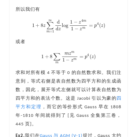
所以我们有
∞
4
d
1
−
m
z
∑
4
1
+
8
log
=
(
)
z
p
z
1
+
8
z
∑
m
=
1
∞
d
d
z
log
1
−
z
4
m
1
−
z
m
=
p
4
(
z
)
d
1
−
m
z
z
=
1
m
或者
m
m
z
∑
4
1
+
8
=
(
)
p
z
1
+
8
∑
m
m
z
m
1
−
z
m
=
p
4
(
z
)
1
−
m
z
m
求和对所有模 4 不等于 0 的自然数求和。我们注
意到，等式右侧是表自然数为四平方和的生成函
数，因此，展开等式左侧就可以计算表自然数为
四平方和的表法个数。这是 Jacobi 引以为豪的
四
平方和定理
，而它的等价形式 Gauss 早在 1808
年-1810 年间就得到了 [见 Gauss 全集第三卷，
445 页]。
Ex2.
我们在
Gauss 与 AGM (V-1)
提过，Gauss 大约