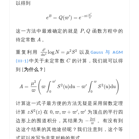
以得到
′
ϖ
′
−
=
(
)
=
B
π
i
e
Q
ϖ
e
ϖ
e
B
=
Q
(
ϖ
′
)
=
e
−
π
i
ϖ
′
ϖ
,
P
Q
这一方法中最难确定的就是
函数方程中的
P
,
Q
A
待定常数
。
A
2
d
2
2
log
=
N
μ
S
重复利用
以及
Gauss 与 AGM
d
2
d
u
2
log
N
=
μ
2
S
2
2
d
u
C
(III-1)
中关于未定常数
的计算，我们就可以得
C
到 [
为什么？
]
′
(
)
2
ϖ
ϖ
μ
∫
∫
2
′
2
=
(
)
d
−
(
)
d
A
ϖ
S
u
u
ϖ
S
u
u
A
=
μ
2
ϖ
(
ϖ
∫
0
ϖ
′
S
2
(
u
)
d
u
−
ϖ
′
∫
0
ϖ
S
2
(
u
)
d
u
)
ϖ
0
0
计算这一式子最方便的方法无疑是采用留数定理
2
′
′
(
)
0
,
,
+
,
z
S
z
ϖ
ϖ
ϖ
ϖ
计算
在
为顶点的平行四
z
S
2
(
z
)
0
,
ϖ
,
ϖ
+
ϖ
′
,
ϖ
′
2
π
i
−
边形上的围道积分，其结果为
。有没有到
−
2
π
i
ϖ
ϖ
达这个结果的其他途径呢？我们注意到，这个等
式可以改写为非常对称的形式