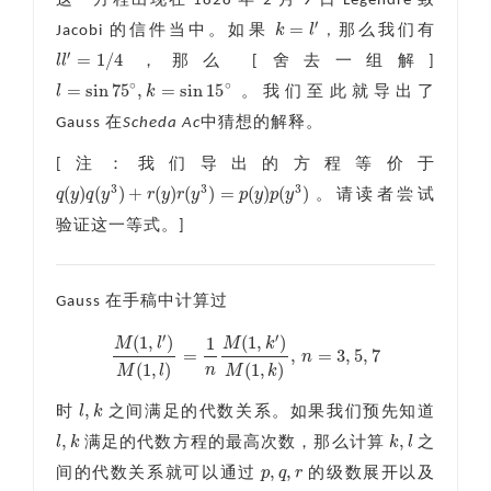
这一方程出现在 1828 年 2 月 9 日 Legendre 致
′
=
k
l
Jacobi 的信件当中。如果
, 那么我们有
k
=
l
′
′
=
1
/
4
l
l
，那么 [舍去一组解]
l
l
′
=
1
/
4
∘
∘
=
sin
75
,
=
sin
15
l
k
。我们至此就导出了
l
=
sin
75
∘
,
k
=
sin
15
∘
Gauss 在
Scheda Ac
中猜想的解释。
[注：我们导出的方程等价于
3
3
3
(
)
(
)
+
(
)
(
)
=
(
)
(
)
q
y
q
y
r
y
r
y
p
y
p
y
。请读者尝试
q
(
y
)
q
(
y
3
)
+
r
(
y
)
r
(
y
3
)
=
p
(
y
)
p
(
y
3
)
验证这一等式。]
Gauss 在手稿中计算过
′
′
(
1
,
)
(
1
,
)
1
M
l
M
k
=
,
=
3
,
5
,
7
n
M
(
1
,
l
′
)
M
(
1
,
l
)
=
1
n
M
(
1
,
k
′
)
M
(
1
,
k
)
,
n
=
3
,
5
,
7
(
1
,
)
(
1
,
)
n
M
l
M
k
,
l
k
时
之间满足的代数关系。如果我们预先知道
l
,
k
,
,
l
k
k
l
满足的代数方程的最高次数，那么计算
之
l
,
k
k
,
l
,
,
p
q
r
间的代数关系就可以通过
的级数展开以及
p
,
q
,
r