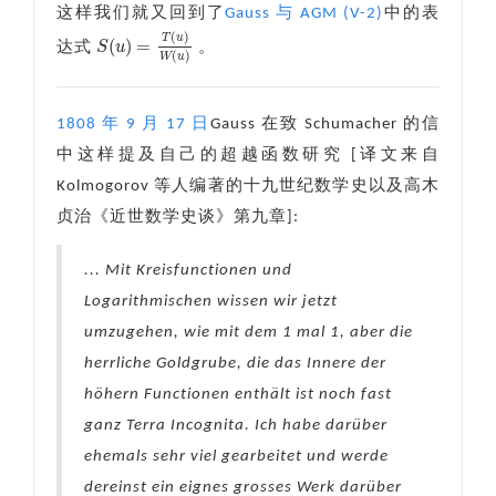
这样我们就又回到了
Gauss 与 AGM (V-2)
中的表
(
)
T
u
(
)
=
S
u
达式
。
S
(
u
)
=
T
(
u
)
W
(
u
)
(
)
W
u
1808 年 9 月 17 日
Gauss 在致 Schumacher 的信
中这样提及自己的超越函数研究 [译文来自
Kolmogorov 等人编著的十九世纪数学史以及高木
贞治《近世数学史谈》第九章]:
... Mit Kreisfunctionen und
Logarithmischen wissen wir jetzt
umzugehen, wie mit dem 1 mal 1, aber die
herrliche Goldgrube, die das Innere der
höhern Functionen enthält ist noch fast
ganz Terra Incognita. Ich habe darüber
ehemals sehr viel gearbeitet und werde
dereinst ein eignes grosses Werk darüber