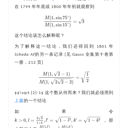
在 1799 年年底或 1800 年年初就观察到
∘
(
1
,
sin
75
)
M
–
=
3
√
M
(
1
,
sin
75
∘
)
M
(
1
,
sin
15
∘
)
=
3
∘
(
1
,
sin
15
)
M
这个结论该怎么解释呢？
为了解释这一结论，我们还得回到 1801 年
Scheda Af
的另一条记录 [见 Gauss 全集第十卷第
一册，212 页]
–
−
−
√
(
1
,
2
−
1
)
1
√
M
=
−
−
−
−
−
−
−
M
(
1
,
2
−
1
)
M
(
1
,
2
2
−
2
)
=
1
2
–
2
√
√
(
1
,
2
2
−
2
)
M
$$\sqrt {2}-1$ 这个数从何而来？我们就必须用到
上篇
的一个结论
如果令
−
−
−
−
−
−
−
−
−
−
√
2
k
′
′
√
√
>
0
,
=
,
=
1
−
,
=
1
−
2
2
k
l
l
l
k
k
，那
k
>
0
,
l
=
2
k
1
+
k
,
l
′
=
1
−
l
2
,
k
′
=
1
−
k
2
1
+
k
′
′
(
1
,
)
(
1
,
)
M
l
M
k
1