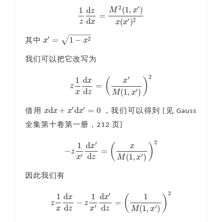
2
′
(
1
,
)
1
d
M
x
z
=
1
z
d
z
d
x
=
M
2
(
1
,
x
′
)
x
(
x
′
)
2
d
(
)
′
2
z
x
x
x
−
−
−
−
−
′
√
=
1
−
2
x
x
其中
x
′
=
1
−
x
2
我们可以把它改写为
2
′
1
d
(
)
x
x
=
z
z
1
x
d
x
d
z
=
(
x
′
M
(
1
,
x
′
)
)
2
d
(
1
,
)
′
x
z
M
x
′
′
d
+
d
=
0
x
x
x
x
借用
，我们可以得到 [见 Gauss
x
d
x
+
x
′
d
x
′
=
0
全集第十卷第一册，212 页]
2
′
1
d
(
)
x
x
−
=
z
−
z
1
x
′
d
x
′
d
z
=
(
x
M
(
1
,
x
′
)
)
2
d
′
(
1
,
)
′
x
z
M
x
因此我们有
2
′
1
d
1
d
1
(
)
x
x
−
=
z
z
z
1
x
d
x
d
z
−
z
1
x
′
d
x
′
d
z
=
(
1
M
(
1
,
x
′
)
)
2
d
d
′
(
1
,
)
′
x
z
x
z
M
x