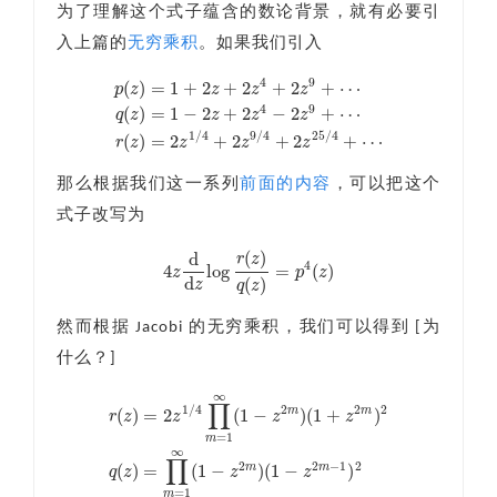
为了理解这个式子蕴含的数论背景，就有必要引
入上篇的
无穷乘积
。如果我们引入
4
9
(
)
=
1
+
2
+
2
+
2
+
⋯
p
z
z
z
z
4
9
(
)
=
1
−
2
+
2
−
2
+
⋯
q
z
z
z
z
p
(
z
)
=
1
+
2
z
+
2
z
4
+
2
z
9
+
⋯
q
(
z
)
=
1
−
2
z
+
2
z
4
−
2
z
9
+
⋯
r
(
z
)
=
2
z
1
/
4
1
/
4
9
/
4
25
/
4
(
)
=
2
+
2
+
2
+
⋯
r
z
z
z
z
那么根据我们这一系列
前面的内容
，可以把这个
式子改写为
(
)
d
r
z
4
4
log
=
(
)
z
p
z
4
z
d
d
z
log
r
(
z
)
q
(
z
)
=
p
4
(
z
)
d
(
)
z
q
z
然而根据 Jacobi 的无穷乘积，我们可以得到 [为
什么？]
∞
∏
1
/
4
2
2
2
(
)
=
2
(
1
−
)
(
1
+
)
m
m
r
z
z
z
z
=
1
m
r
(
z
)
=
2
z
1
/
4
∏
m
=
1
∞
(
1
−
z
2
m
)
(
1
+
z
2
m
)
2
q
(
z
)
=
∏
m
=
1
∞
(
1
−
z
2
∞
∏
2
2
−
1
2
(
)
=
(
1
−
)
(
1
−
)
m
m
q
z
z
z
=
1
m