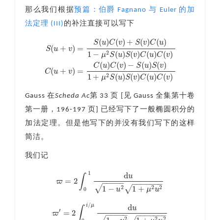
那么我们根据
预篇：伯爵 Fagnano 与 Euler 的加
法定理 (III)
的补注直接可以写下
(
)
(
)
+
(
)
(
)
S
u
C
v
S
v
C
u
(
+
)
=
S
u
v
1
−
(
)
(
)
(
)
(
)
2
μ
S
u
S
v
C
u
C
v
S
(
u
+
v
)
=
S
(
u
)
C
(
v
)
+
S
(
v
)
C
(
u
)
1
−
μ
2
S
(
u
)
S
(
v
)
C
(
u
)
C
(
v
)
C
(
u
+
v
)
=
C
(
u
)
(
)
(
)
−
(
)
(
)
C
u
C
v
S
u
S
v
(
+
)
=
C
u
v
1
+
(
)
(
)
(
)
(
)
2
μ
S
u
S
v
C
u
C
v
Gauss 在
Scheda Ac
第 33 页 [见 Gauss 全集第十卷
第一册，196-197 页] 已经写下了一般椭圆积分的
加法定理。但是他写下的并没有我们写下的这样
简洁。
我们记
1
d
u
∫
=
2
ϖ
−
−
−
−
−
−
−
−
−
−
−
−
ϖ
=
2
∫
0
1
d
u
1
−
u
2
1
+
μ
2
u
2
√
1
−
1
+
2
2
2
√
u
μ
u
0
/
d
i
μ
u
∫
′
=
2
ϖ
−
−
−
−
−
−
−
−
−
−
−
−
ϖ
′
=
2
∫
0
i
/
μ
d
u
1
−
u
2
1
+
μ
2
u
2
2
2
2