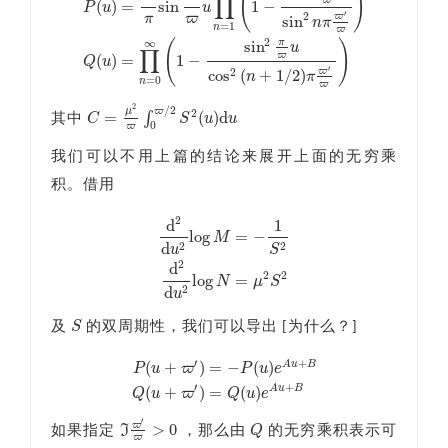
(
)
∏
ϖ
(
)
=
sin
1
−
P
u
u
′
2
π
ϖ
ϖ
sin
n
π
=
1
n
ϖ
P
(
u
)
=
ϖ
π
sin
π
ϖ
u
∏
n
=
1
∞
(
1
−
sin
2
π
ϖ
u
sin
2
n
π
ϖ
′
ϖ
)
Q
(
u
)
=
∏
n
=
0
2
π
(
)
∞
sin
u
∏
ϖ
(
)
=
1
−
Q
u
′
ϖ
cos
(
+
1
/
2
)
2
n
π
=
0
n
ϖ
2
/
2
μ
ϖ
2
=
(
)
d
∫
C
S
u
u
其中
C
=
μ
2
ϖ
∫
0
ϖ
/
2
S
2
(
u
)
d
u
0
ϖ
我们可以不用上篇的结论来展开上面的无穷乘
积。借用
2
d
1
log
=
−
M
d
2
2
u
S
d
2
d
u
2
log
M
=
−
1
S
2
d
2
d
u
2
log
N
=
μ
2
S
2
2
d
2
2
log
=
N
μ
S
d
2
u
S
及
的双周期性，我们可以导出 [为什么？]
S
′
+
(
+
)
=
−
(
)
A
u
B
P
u
ϖ
P
u
e
P
(
u
+
ϖ
′
)
=
−
P
(
u
)
e
A
u
+
B
Q
(
u
+
ϖ
′
)
=
Q
(
u
)
e
A
u
+
B
′
+
(
+
)
=
(
)
A
u
B
Q
u
ϖ
Q
u
e
′
ϖ
>
0
I
Q
如果指定
，那么由
的无穷乘积表示可
Q
ℑ
ϖ
′
ϖ
>
0
ϖ