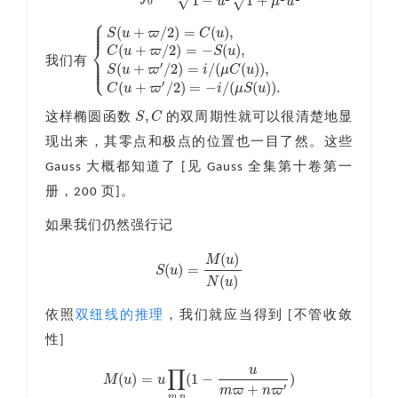
√
1
−
1
+
√
u
μ
u
0
⎧
⎪
⎪
⎪
(
+
/
2
)
=
(
)
,
S
u
ϖ
C
u
⎨
(
+
/
2
)
=
−
(
)
,
C
u
ϖ
S
u
⎪
我们有
⎪
⎩
⎪
{
S
(
u
+
ϖ
/
2
)
=
C
(
u
)
,
C
(
u
+
ϖ
/
2
)
=
−
S
(
u
)
,
S
(
u
+
ϖ
′
/
2
)
=
i
/
(
μ
C
(
u
)
)
,
C
(
′
(
+
/
2
)
=
/
(
(
)
)
,
S
u
ϖ
i
μ
C
u
′
(
+
/
2
)
=
−
/
(
(
)
)
.
C
u
ϖ
i
μ
S
u
,
S
C
这样椭圆函数
的双周期性就可以很清楚地显
S
,
C
现出来，其零点和极点的位置也一目了然。这些
Gauss 大概都知道了 [见 Gauss 全集第十卷第一
册，200 页]。
如果我们仍然强行记
(
)
M
u
(
)
=
S
u
S
(
u
)
=
M
(
u
)
N
(
u
)
(
)
N
u
依照
双纽线的推理
，我们就应当得到 [不管收敛
性]
u
∏
(
)
=
(
1
−
)
M
u
u
+
′
m
ϖ
n
ϖ
,
m
n