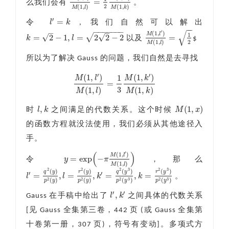
=
么我们会有
。
M
(
1
,
l
′
)
M
(
1
,
l
)
=
1
2
M
(
1
,
k
′
)
M
(
1
,
k
)
2
(
1
,
)
(
1
,
)
M
l
M
k
′
=
l
k
令
, 我们自然可以解出
l
′
=
k
−
−
−
−
−
−
−
−
−
–
–
√
′
(
1
,
)
M
l
1
√
√
√
=
2
−
1
,
=
2
2
−
2
=
k
l
以及
$
k
=
2
−
1
,
l
=
2
2
−
2
M
(
1
,
l
′
)
M
(
1
,
l
)
=
1
2
2
(
1
,
)
M
l
所以为了解决 Gauss 的问题，我们自然是去寻找
′
′
(
1
,
)
(
1
,
)
1
M
l
M
k
=
M
(
1
,
l
′
)
M
(
1
,
l
)
=
1
3
M
(
1
,
k
′
)
M
(
1
,
k
)
3
(
1
,
)
(
1
,
)
M
l
M
k
,
(
1
,
)
l
k
M
x
时
之间满足的代数关系。这个时候
l
,
k
M
(
1
,
x
)
的函数方程就没法使用，我们必须从其他途径入
手。
(
)
′
(
1
,
)
M
l
=
exp
−
y
π
令
，那么
y
=
exp
(
−
π
M
(
1
,
l
′
)
M
(
1
,
l
)
)
(
1
,
)
M
l
2
2
2
3
2
3
(
)
(
)
(
)
(
)
q
y
r
y
q
y
r
y
′
′
=
,
=
,
=
,
=
l
l
k
k
。
l
′
=
q
2
(
y
)
p
2
(
y
)
,
l
=
r
2
(
y
)
p
2
(
y
)
,
k
′
=
q
2
(
y
3
)
p
2
(
y
3
)
,
k
=
r
2
(
y
3
)
p
2
(
y
3
)
2
2
2
3
2
3
(
)
(
)
(
)
(
)
p
y
p
y
p
y
p
y
′
′
,
l
k
Gauss 在手稿中给出了
之间具体的代数关系
l
′
,
k
′
[见 Gauss 全集第三卷，442 页 (或 Gauss 全集第
十卷第一册，307 页)，符号有变动]。多项式方