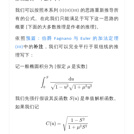
我们可以按照本系列 (I)(II)(III) 的思路重新推导所
有的公式。在此我们只能满足于写下这一思路的
概要 [下面的大多数推理是作者的推理]。
依照
预篇：伯爵 Fagnano 与 Euler 的加法定理
(III)
中的
补注
，我们可以完全平行于双纽线的推
理写下：
μ
记一般椭圆积分为 [假定
是实数]
μ
d
S
u
∫
−
−
−
−
−
−
−
−
−
−
−
−
∫
0
S
d
u
1
−
u
2
1
+
μ
2
u
2
√
1
−
1
+
2
2
2
√
u
μ
u
0
(
)
S
u
我们先强行假设其反函数
是单值解析函数。
S
(
u
)
如果我们记
−
−
−
−
−
−
−
−
√
1
−
2
S
(
)
=
C
u
C
(
u
)
=
1
−
S
2
1
+
μ
2
S
2
1
+
2
2
μ
S