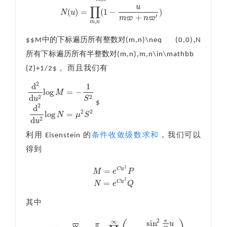
M
(
u
)
=
u
∏
m
,
n
(
1
−
u
m
ϖ
+
n
ϖ
′
)
N
(
u
)
=
∏
m
,
n
(
1
−
u
m
ϖ
+
n
ϖ
′
)
u
∏
(
)
=
(
1
−
)
N
u
+
′
m
ϖ
n
ϖ
,
m
n
,
中
的
下
标
遍
历
所
有
整
数
对
$$M
(m,n)\neq (0,0)
N
,
中
的
下
标
遍
历
所
有
整
数
对
所
有
下
标
遍
历
所
有
半
整
数
对
(m,n),m,n\in\mathbb
所
有
下
标
遍
历
所
有
半
整
数
对
{Z}+1/2$ 。而且我们有
2
d
1
log
=
−
M
d
2
2
u
S
$
d
2
d
u
2
log
M
=
−
1
S
2
d
2
d
u
2
log
N
=
μ
2
S
2
2
d
2
2
log
=
N
μ
S
d
2
u
利用 Eisenstein 的
条件收敛级数求和
，我们可以
得到
2
=
C
u
M
e
P
M
=
e
C
u
2
P
N
=
e
C
u
2
Q
2
=
C
u
N
e
Q
其中
2
π
∞
sin
u
ϖ
π