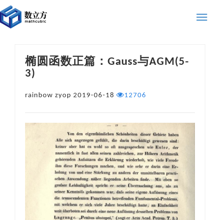
Toggle
naviga
椭圆函数正篇：Gauss与AGM(5-
3)
rainbow zyop
2019-06-18
12706