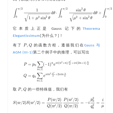
/
2
/
2
/
2
2
1
sin
π
π
π
θ
∫
∫
∫
d
⋅
d
+
θ
θ
−
−
−
−
−
−
−
−
−
−
−
−
−
−
−
−
−
−
−
√
√
∫
0
π
/
2
1
1
+
μ
2
sin
2
θ
d
θ
⋅
∫
0
π
/
2
sin
2
θ
μ
2
+
sin
2
θ
d
θ
+
∫
0
π
/
2
μ
2
2
0
0
0
1
+
sin
+
sin
2
2
μ
θ
μ
θ
它本质上正是 Gauss 记下的
Theorema
Elegantissimum
[为什么？]！
,
P
Q
有了
的函数方程，遵循我们在
Gauss 与
P
,
Q
AGM (III-1)
第二个例子中的推理，可以写出
′
∑
u
ϖ
2
(
+
)
+
(
2
+
1
)
=
(
−
1
)
n
π
i
n
n
π
i
n
P
p
e
ϖ
ϖ
0
Z
∈
n
P
=
p
0
∑
n
∈
Z
(
−
1
)
n
e
π
i
(
n
2
+
n
)
ϖ
′
ϖ
+
π
i
(
2
n
+
1
)
u
ϖ
Q
=
q
0
∑
n
∈
Z
e
π
i
′
∑
u
ϖ
2
+
2
=
π
i
n
π
i
n
Q
q
e
ϖ
ϖ
0
Z
∈
n
,
P
Q
取
的一些特殊值，我们有
P
,
Q
2
′
(
/
2
)
(
/
2
)
p
P
ϖ
P
ϖ
i
0
′
(
/
2
)
(
/
2
)
=
=
−
=
S
ϖ
S
ϖ
i
S
(
ϖ
/
2
)
S
(
ϖ
′
/
2
)
=
P
(
ϖ
/
2
)
Q
(
ϖ
′
/
2
)
P
(
ϖ
′
/
2
)
Q
(
ϖ
/
2
)
=
−
i
p
0
2
q
0
2
=
i
μ
(
/
2
)
(
/
2
)
′
2
μ
Q
ϖ
Q
ϖ
q
0