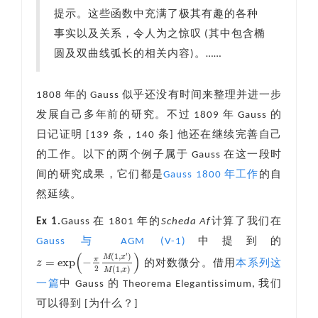
提示。这些函数中充满了极其有趣的各种
事实以及关系，令人为之惊叹 (其中包含椭
圆及双曲线弧长的相关内容)。……
1808 年的 Gauss 似乎还没有时间来整理并进一步
发展自己多年前的研究。不过 1809 年 Gauss 的
日记证明 [139 条，140 条] 他还在继续完善自己
的工作。以下的两个例子属于 Gauss 在这一段时
间的研究成果，它们都是
Gauss 1800 年工作
的自
然延续。
Ex 1.
Gauss 在 1801 年的
Scheda Af
计算了我们在
Gauss 与 AGM (V-1)
中提到的
(
)
′
(
1
,
)
M
x
π
=
exp
−
z
的对数微分。借用
本系列这
z
=
exp
(
−
π
2
M
(
1
,
x
′
)
M
(
1
,
x
)
)
2
(
1
,
)
M
x
一篇
中 Gauss 的 Theorema Elegantissimum, 我们
可以得到 [为什么？]