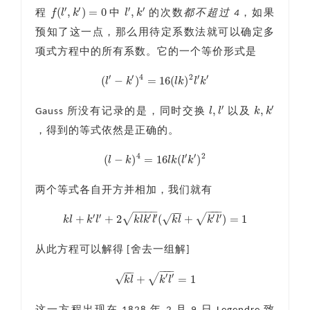
′
′
′
′
(
,
)
=
0
,
f
l
k
l
k
程
中
的次数
都不超过 4
，如果
f
(
l
′
,
k
′
)
=
0
l
′
,
k
′
预知了这一点，那么用待定系数法就可以确定多
项式方程中的所有系数。它的一个等价形式是
′
′
4
2
′
′
(
−
)
=
16
(
)
l
k
l
k
l
k
(
l
′
−
k
′
)
4
=
16
(
l
k
)
2
l
′
k
′
′
′
,
,
l
l
k
k
Gauss 所没有记录的是，同时交换
以及
l
,
l
′
k
,
k
′
，得到的等式依然是正确的。
4
′
′
2
(
−
)
=
16
(
)
l
k
l
k
l
k
(
l
−
k
)
4
=
16
l
k
(
l
′
k
′
)
2
两个等式各自开方并相加，我们就有
−
−
−
−
−
−
−
−
−
′
′
′
′
′
′
√
√
√
+
+
2
(
+
)
=
1
k
l
k
l
k
l
k
l
k
l
k
l
k
l
+
k
′
l
′
+
2
k
l
k
′
l
′
(
k
l
+
k
′
l
′
)
=
1
从此方程可以解得 [舍去一组解]
−
−
−
−
−
′
′
√
√
+
=
1
k
l
k
l
k
l
+
k
′
l
′
=
1