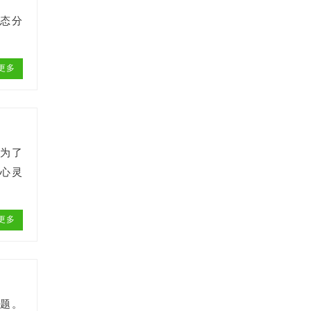
正态分
更多
，为了
《心灵
更多
问题。