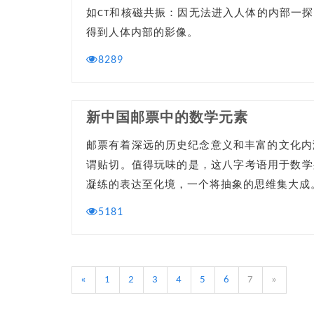
如CT和核磁共振：因无法进入人体的内部一探
得到人体内部的影像。
8289
新中国邮票中的数学元素
邮票有着深远的历史纪念意义和丰富的文化内
谓贴切。值得玩味的是，这八字考语用于数学
凝练的表达至化境，一个将抽象的思维集大成
5181
«
1
2
3
4
5
6
7
»