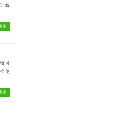
过计算
更多
考语可
一个使
更多