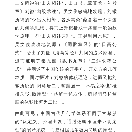
上文所说的“出入相补”，出自《九章算术・勾股
章》刘徽“勾股术注”。吴文俊敏锐地发现，刘徽
所谓的“令出入相补，各从其类”蕴含着一个深邃
的几何学思想，将其上升概括成一条更一般的数
学原理，即“出入相补原理”。正是利用此原理，
吴文俊成功地复原了《周髀算经》的“日高公
式”，给出了刘徽《海岛算经》九问的造术原理，
进而证明了秦九韶《数书九章》“三斜求积公
式”，并阐述了中国传统的开平方、开立方的几何
本质，同时探讨了刘徽的体积理论，进而又把刘
徽所说的“阳马居二，鳖臑居一，不易之率也”概
括为“刘徽原理”：斜解一长方体，所得阳马和鳖
臑的体积比恒为二比一。
由此可见，中国古代几何学体系不同于古希腊
的“从定义、公理出发，通过逻辑推理来证明定
理”的演绎系统，而是根据几条极为简明的原理，