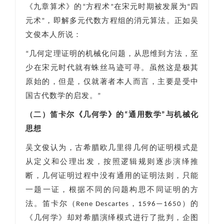
《九章算术》的“方程术”在宋元时期被发展为“四
元术”，即解多元代数方程组的消元算法。正如吴
文俊本人所说：
“几何定理证明的机械化问题，从思维到方法，至
少在宋元时代就有蛛丝马迹可寻。虽然这是极其
原始的，但是，仅就著者本人而言，主要是受中
国古代数学的启发。”
（二）笛卡尔《几何学》的“通用数学”与机械化
思想
吴文俊认为，古希腊欧几里得几何的证明模式是
从定义和公理出发，按照逻辑规则逐步演绎推
断，几何证明过程中没有通用的证明法则，只能
一题一证，根据不同的问题构思不同证明的方
法。笛卡尔（Rene Descartes，1596—1650）的
《几何学》却对希腊演绎模式进行了批判，企图