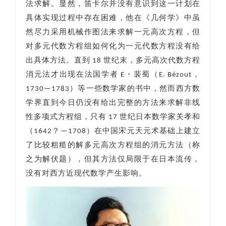
法求解。显然，笛卡尔并没有意识到这一计划在
具体实现过程中存在困难，他在《几何学》中虽
然尽力采用机械作图法来求解一元高次方程，但
对多元代数方程组如何化为一元代数方程没有给
出具体方法。直到 18 世纪末，多元高次代数方程
消元法才出现在法国学者 E・裴蜀（E. Bézout，
1730—1783）等一些数学家的书中，然而西方数
学界直到今日仍没有给出完整的方法来求解非线
性多项式方程组，只有 17 世纪日本数学家关孝和
（1642？—1708）在中国宋元天元术基础上建立
了比较粗糙的解多元高次方程组的消元方法（称
之为解伏题），但其方法仅局限于在日本流传，
没有对西方近现代数学产生影响。