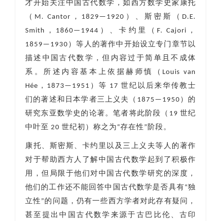
才开始关注中国古代数学，如西方数学史家康托
（M. Cantor，1829—1920）、斯密斯（D.E.
Smith，1860—1944）、卡约里（F. Cajori，
1859—1930）等人的著作中开始设立专门章节以
描述中国古代数学，但内容过于简单且不成体
系。所述内容基本上依据赫师慎（Louis van
Hée，1873—1951）等 17 世纪以后来华传教士
们的著述和日本学者三上义夫（1875—1950）的
研究东亚数学史的论著。笔者将此阶段（19 世纪
中叶至 20 世纪初）称之为“存在性”阶段。
康托、斯密斯、卡约里以及三上义夫等人的著作
对于帮助西方人了解中国古代数学起到了积极作
用，但局限于他们对中国古代数学研究的深度，
他们的工作还不能回答中国古代数学是否具有“独
立性”的问题，仍有一些西方学者对此存有疑问，
甚至提出中国古代数学来源于古巴比伦、古印