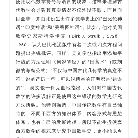
使用现代数学符号与语言的现象，这样来理解古
代数学会导致其真实情况不仅湮没不彰，而且面
目全非，并由此衍生出许多数学史上的“巴比伦神
话”“印度神话”和“丢番图神话”。比如，他对美国
数学史家斯特洛伊克（Dirk J. Struik，1928—
1960）认为巴比伦泥版中有着二次或四次方程问
题提出尖锐批评。同样，吴文俊也指出用添加平
行线的方法证明《周髀算经》的“日高术”（或刘
徽的海岛公式）“不仅与中国古代几何学的真意不
符，说的严厉一些，可以说所举的证明都是‘错误
的’”。吴文俊一针见血地指出，人们对中国古代
数学的许多误解正是使用这种错误的数学史研究
方法所致。他特别强调，中国传统数学有自己独
特的、不同于西方的知识体系、内容形式与思想
体系，也有自己的发展途径，所以不能生搬硬套
西方数学的模式来研究中国数学史，更不能以今