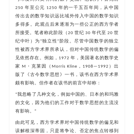
250 年至公元 1250 年的一千五百年间，从中国
传出去的数学知识远比域外传入中国的数学知识
多得多。此观点后来逐渐为一些公正的西方学者
所接受。笔者称此阶段（20 世纪 30 年代至 20 世
纪中叶）为“独立性”阶段。尽管中国数学的独立
性被西方学术界所承认，但对中国传统数学的偏
见依然存在。例如，1972 年，美国著名的数学史
家 M・克莱因（Morris Kline，1908—1992）出
版了《古今数学思想》一书，该书在西方学术界
颇有影响。但作者在该书的前言中却称：
“我忽略了几种文化，例如中国的、日本的和玛雅
的文化，因为他们的工作对于数学思想的主流没
有影响。”
由此可见，西方学术界对中国传统数学的偏见和
误解根深蒂固，只是将争论、否定的焦点转移到