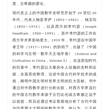
度、古希腊的谬论。
现代意义上的中国数学史研究开始于 20 世纪 20
年代，代表人物是李俨（1892—1963）、钱宝琮
（1892—1974），以及西方的李约瑟（Joseph
Needham，1900—1995）。其中李约瑟的工作在
西方学术界影响更大。1959 年，李约瑟在中国学
者王玲（1917—1994）的协助下，出版了《中国
的科学与文明・数学天文地学卷》（Science and
Civilisation in China，Volume 3）。在这部划时代
的巨著中，李约瑟以大量的令人信服的史料和证
据，全面系统整理、论述中国古代科学技术的成
就，阐明中国文明对世界文明的巨大贡献。书中
通过对中西数学进行分析比较，对西方学界流行
的中国古代数学来源于古巴比伦或古希腊之说予
以批驳，而且还通过考证客观地分析了古代中国
与印度两大文明间的数学交流。他认为，公元前