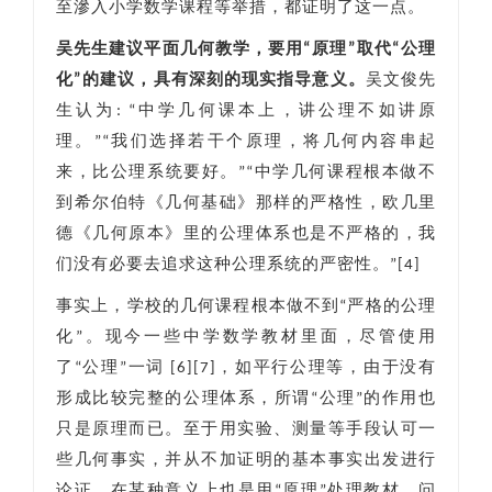
至滲入小学数学课程等举措，都证明了这一点。
吴先生建议平面几何教学，要用“原理”取代“公理
化”的建议，具有深刻的现实指导意义。
吴文俊先
生认为: “中学几何课本上，讲公理不如讲原
理。”“我们选择若干个原理，将几何内容串起
来，比公理系统要好。”“中学几何课程根本做不
到希尔伯特《几何基础》那样的严格性，欧几里
德《几何原本》里的公理体系也是不严格的，我
们没有必要去追求这种公理系统的严密性。”[4]
事实上，学校的几何课程根本做不到“严格的公理
化”。现今一些中学数学教材里面，尽管使用
了“公理”一词 [6][7]，如平行公理等，由于没有
形成比较完整的公理体系，所谓“公理”的作用也
只是原理而已。至于用实验、测量等手段认可一
些几何事实，并从不加证明的基本事实出发进行
论证，在某种意义上也是用“原理”处理教材。问