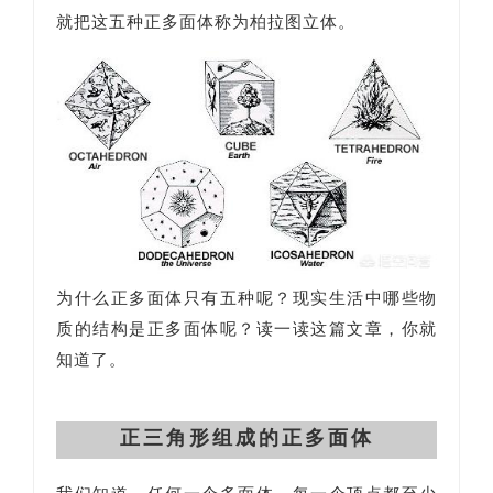
就把这五种正多面体称为柏拉图立体。
为什么正多面体只有五种呢？现实生活中哪些物
质的结构是正多面体呢？读一读这篇文章，你就
知道了。
正三角形组成的正多面体