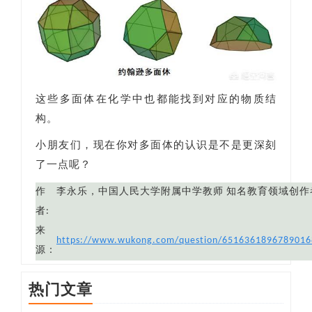
这些多面体在化学中也都能找到对应的物质结
构。
小朋友们，现在你对多面体的认识是不是更深刻
了一点呢？
作
李永乐，中国人民大学附属中学教师 知名教育领域创作
者:
来
https://www.wukong.com/question/651636189678901
源：
热门文章