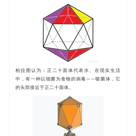
柏拉图认为：正二十面体代表水。在现实生活
中，有一种以细菌为食物的病毒——噬菌体，它
的头部接近于正二十面体。