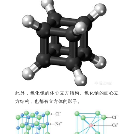
此外，氯化铯的体心立方结构、氯化钠的面心立
方结构，也都有立方体的影子。