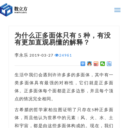
Toggle
naviga
为什么正多面体只有 5 种，有没
有更加直观易懂的解释？
李永乐
2019-03-27
24961
生活中我们会遇到许许多多的多面体，其中有一
类多面体具有最强的对称性，它们就是正多面
体。正多面体每个面都是正多边形，并且每个顶
点的情况完全相同。
古希腊的哲学家柏拉图证明了只存在5种正多面
体，而且他认为世界中的元素：风、火、水、土
和宇宙，都是由这些多面体构成的。现在，我们