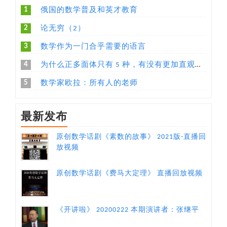
1
俄国的数学普及和英才教育
2
论无穷（2）
3
数学作为一门合乎需要的语言
4
为什么正多面体只有 5 种，有没有更加直观易懂的解释？
5
数学家欧拉：所有人的老师
最新发布
原创数学话剧《素数的故事》 2021版-直播回
放视频
原创数学话剧《费马大定理》 直播回放视频
《开讲啦》 20200222 本期演讲者：张继平