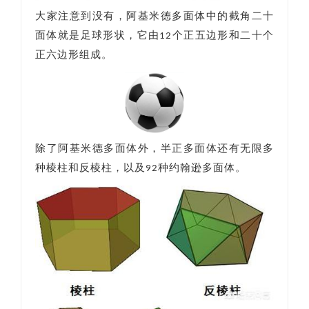
大家注意到没有，阿基米德多面体中的截角二十
面体就是足球形状，它由12个正五边形和二十个
正六边形组成。
除了阿基米德多面体外，半正多面体还有无限多
种棱柱和反棱柱，以及92种约翰逊多面体。