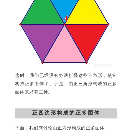
这时，我们已经没有办法折叠这些三角形，使它
构成正多面体了。于是，由正三角形构成的正多
面体就只有三种。
正四边形构成的正多面体
下面，我们来讨论由正方形构成的正多面体。