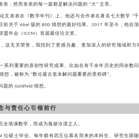
表，然而发表的每一篇都是解决问题的 “大” 文章。
论文发表在《数学年刊》上。他还与合作者在著名七大数学 “
前关于 Abel 簇的 BSD 猜想的最好结果。2017 年至今，他在
联盟年会（ICCM）首届最佳论文奖。
6 年，这无关荣誉，我找到了更感兴趣、更加深入的研究领域和方
一系列重要的原创性研究成果。比如在有千余年历史的同余数
 猜想，被称为 “数论最古老未解问题重要的里程碑”。
Goldfeld 猜想。
念与责任心引领前行
完全填满数学，而成为孤僻冷漠之人。
、4 位硕士毕业。每年都有四五位慕名而来的本科生、研究生跟