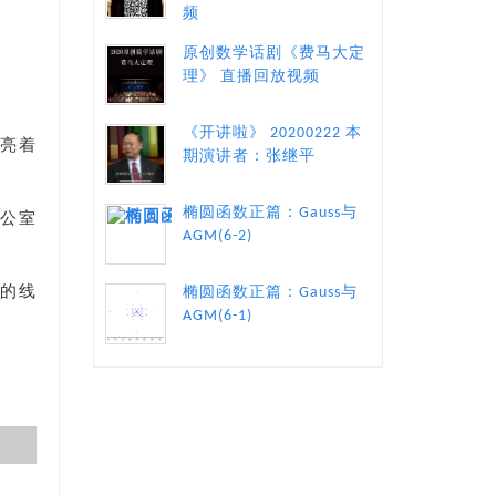
频
原创数学话剧《费马大定
理》 直播回放视频
《开讲啦》 20200222 本
亮着
期演讲者：张继平
椭圆函数正篇：Gauss与
办公室
AGM(6-2)
椭圆函数正篇：Gauss与
案的线
AGM(6-1)