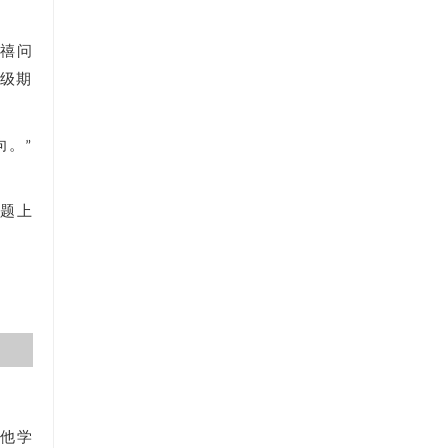
千禧问
顶级期
向。”
问题上
随他学