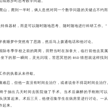
山或散步时思考数学问题。
爬山，爬到一半时，俩人忽然对同一个数学问题的关键点不约
么特殊器材，而是可以随时随地思考、随时随地进行科研工作。”
半夜睡梦中突然有了思路，然后马上拨通电话和他讨论。
EH）国际冬季学校之前的两周，田野当时在加拿大，临行前他去英
坐下的那一瞬间，灵光闪现，苦思冥想的 BSD 猜想就这样找
工作的执着从未停歇。
痛难忍，但他一直没有时间去治疗，或者说舍不得花时间去治疗
，他终于抽出几天时间去医院做了手术。当术后麻醉的手刚刚可
头演算起来。术后三天，他便召集学生在病房里进行讨论。一
作起来。