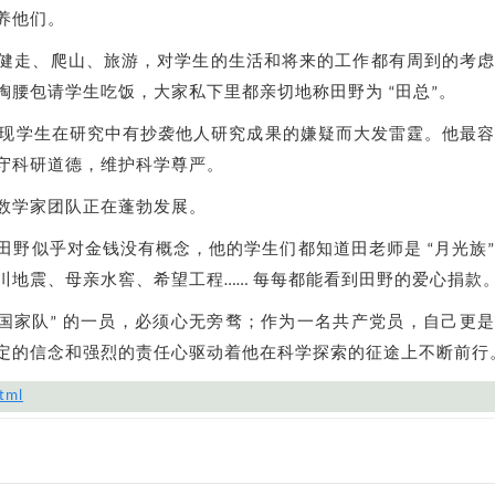
养他们。
健走、爬山、旅游，对学生的生活和将来的工作都有周到的考
腰包请学生吃饭，大家私下里都亲切地称田野为 “田总”。
他发现学生在研究中有抄袭他人研究成果的嫌疑而大发雷霆。他最
守科研道德，维护科学尊严。
数学家团队正在蓬勃发展。
田野似乎对金钱没有概念，他的学生们都知道田老师是 “月光族
川地震、母亲水窖、希望工程…… 每每都能看到田野的爱心捐款
“国家队” 的一员，必须心无旁骛；作为一名共产党员，自己更
定的信念和强烈的责任心驱动着他在科学探索的征途上不断前行
tml