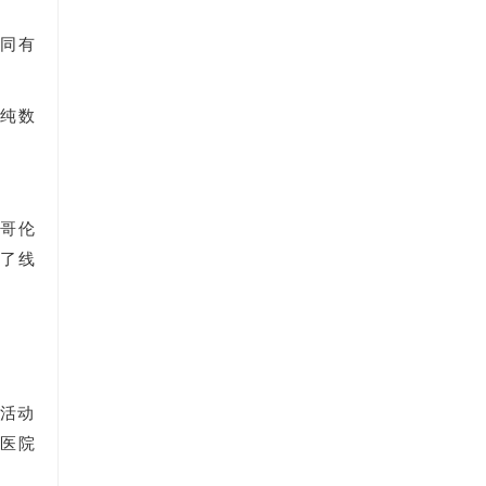
而同有
 纯数
属哥伦
到了线
。
以活动
从医院